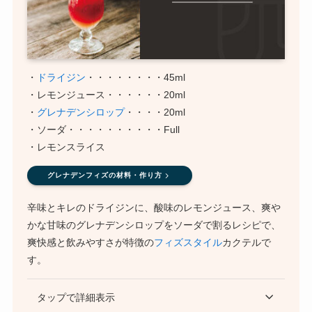
・
ドライジン
・・・・・・・・45ml
・レモンジュース・・・・・・20ml
・
グレナデンシロップ
・・・・20ml
・ソーダ・・・・・・・・・・Full
・レモンスライス
グレナデンフィズの材料・作り方
辛味とキレのドライジンに、酸味のレモンジュース、爽や
かな甘味のグレナデンシロップをソーダで割るレシピで、
爽快感と飲みやすさが特徴の
フィズスタイル
カクテルで
す。
タップで詳細表示