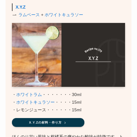
X.Y.Z
ラムベース
+
ホワイトキュラソー
・
ホワイトラム
・・・・・・・30ml
・
ホワイトキュラソー
・・・・15ml
・レモンジュース・・・・・・15ml
X.Y.Zの材料・作り方
ほんのり甘い風味と柑橘系の爽やかな酸味が特徴です。ト