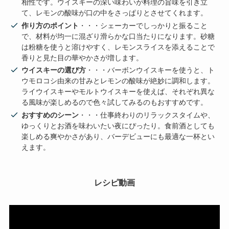
相性です。ウイスキーの深い味わいが料理の旨味を引き立
て、レモンの酸味が口の中をさっぱりとさせてくれます。
作り方のポイント
・・・シェーカーでしっかりと振ること
で、材料が均一に混ざり滑らかな口当たりになります。砂糖
は粉糖を使うと溶けやすく、レモンスライスを添えることで
香りと見た目の華やかさが増します。
ウイスキーの選び方
・・・バーボンウイスキーを使うと、ト
ウモロコシ由来の甘みとレモンの酸味が絶妙に調和します。
ライウイスキーやモルトウイスキーを使えば、それぞれ異な
る風味が楽しめるので色々試してみるのもおすすめです。
おすすめのシーン
・・・仕事終わりのリラックスタイムや、
ゆっくりとお酒を味わいたい夜にぴったり。食前酒としても
楽しめる爽やかさがあり、バーデビューにも最適な一杯とい
えます。
レシピ動画