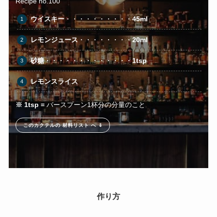
Recipe no.100
ウイスキー
・・・・・・・・・・
45ml
レモンジュース
・・・・・・・・
20ml
砂糖
・・・・・・・・・・・・・
1tsp
レモンスライス
※ 1tsp =
バースプーン1杯分の分量のこと
このカクテルの 材料リスト へ ⇓
作り方