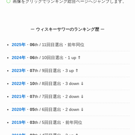
画像をクリックでランキング総合ページへジャンプします。
ー
ウィスキーサワー
のランキング歴
ー
2025年
・
06
th / 11回目選出・前年同位
2024年
・
06
th / 10回目選出・1 up ⇑
2023年
・
07
th / 9回目選出・3 up ⇑
2022年
・
10
th / 8回目選出・3 down ⇓
2021年
・
07
th / 7回目選出・2 down ⇓
2020年
・
05
th / 6回目選出・2 down ⇓
2019年
・
03
th / 5回目選出・前年同位