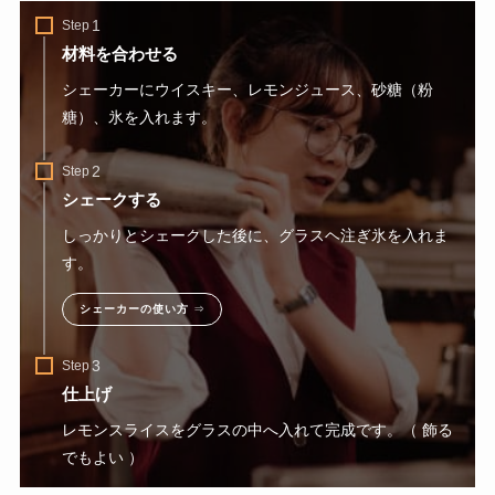
Step
材料を合わせる
シェーカーにウイスキー、レモンジュース、砂糖（粉
糖）、氷を入れます。
Step
シェークする
しっかりとシェークした後に、グラスヘ注ぎ氷を入れま
す。
シェーカーの使い方
⇒
Step
仕上げ
レモンスライスをグラスの中へ入れて完成です。（ 飾る
でもよい ）