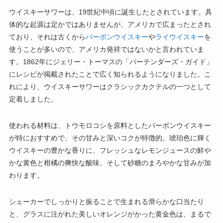
ウイスキーサワーは、19世紀中頃に誕生したとされています。具
体的な起源は定かではありませんが、アメリカで広まったとされ
ており、それは古くから
バーボンウイスキー
や
ライウイスキー
を
使うことが多いので、アメリカ発祥ではないかと言われていま
す。1862年にジェリー・トーマスの「バーテンダーズ・ガイド」
にレシピが掲載されたことで広く知られるようになりました。こ
れにより、ウイスキーサワーはクラシックカクテルの一つとして
定着しました。
使われる材料は、トウモロコシを原料としたバーボンウイスキー
が特におすすめで、その甘みと深いコクが特徴的。琥珀色に輝く
ウイスキーの豊かな香りに、フレッシュなレモンジュースの鮮や
かな黄色と柑橘の爽快な酸味、そして砂糖のまろやかな甘みが加
わります。
シェーカーでしっかりと振ることで生まれる滑らかな口当たり
と、グラスに注がれた美しいオレンジがかった黄金色は、まるで