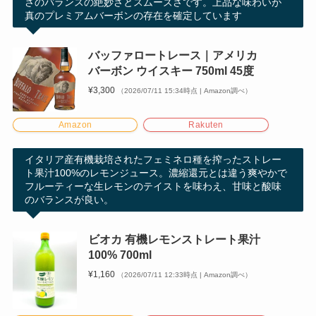
さのバランスの絶妙さとスムーズさです。上品な味わいが
真のプレミアムバーボンの存在を確定しています
バッファロートレース｜アメリカ
バーボン ウイスキー 750ml 45度
¥3,300
（2026/07/11 15:34時点 | Amazon調べ）
Amazon
Rakuten
イタリア産有機栽培されたフェミネロ種を搾ったストレー
ト果汁100%のレモンジュース。濃縮還元とは違う爽やかで
フルーティーな生レモンのテイストを味わえ、甘味と酸味
のバランスが良い。
ビオカ 有機レモンストレート果汁
100% 700ml
¥1,160
（2026/07/11 12:33時点 | Amazon調べ）