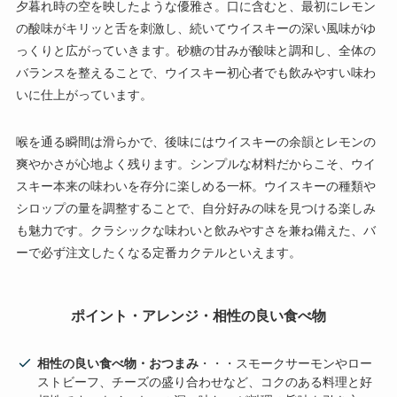
夕暮れ時の空を映したような優雅さ。口に含むと、最初にレモン
の酸味がキリッと舌を刺激し、続いてウイスキーの深い風味がゆ
っくりと広がっていきます。砂糖の甘みが酸味と調和し、全体の
バランスを整えることで、ウイスキー初心者でも飲みやすい味わ
いに仕上がっています。
喉を通る瞬間は滑らかで、後味にはウイスキーの余韻とレモンの
爽やかさが心地よく残ります。シンプルな材料だからこそ、ウイ
スキー本来の味わいを存分に楽しめる一杯。ウイスキーの種類や
シロップの量を調整することで、自分好みの味を見つける楽しみ
も魅力です。クラシックな味わいと飲みやすさを兼ね備えた、バ
ーで必ず注文したくなる定番カクテルといえます。
ポイント・アレンジ・相性の良い食べ物
相性の良い食べ物・おつまみ
・・・スモークサーモンやロー
ストビーフ、チーズの盛り合わせなど、コクのある料理と好