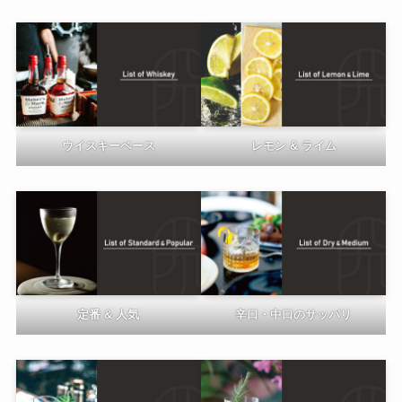
ウイスキーベース
レモン & ライム
定番 & 人気
辛口・中口のサッパリ