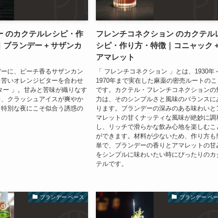
ー のカクテルレシピ・作
フレンチコネクション のカクテル
ブランデー + サザンカ
シピ・作り方・特徴｜コニャック 
アマレット
デーに、ピーチ香るサザンカン
「 フレンチコネクション 」とは、1930年
ろ苦いオレンジビターを合わせ
1970年まで実在した麻薬の密売ルートのこ
ター 」。甘みと苦味が織りなす
です。カクテル・フレンチコネクションの
を、クラッシュアイスが爽やか
力は、そのシンプルさと風味のバランスに
。特別な夜にこそ似合う誘惑の
ります。ブランデーの深みのある味わいと
マレットの甘くナッティな風味が絶妙に調
し、リッチで滑らかな飲み心地を楽しむこ
ができます。材料が少ないため、作り方も
単で、ブランデーの香りとアマレットの甘
をシンプルに味わいたい時にぴったりのカ
テルです。
ブランデー ベース
ブランデー ベ