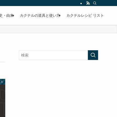
史・由来
カクテルの道具と使い方
カクテルレシピ リスト
ース