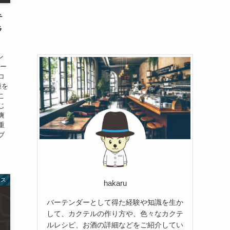
テ
ラ
ン
デー
コ
種を
こ
じ
爽
重
ブ
ース
hakaru
バーテンダーとして得た経験や知識を生か
して、カクテルの作り方や、色々なカクテ
ルレシピ、お酒の詳細などをご紹介してい