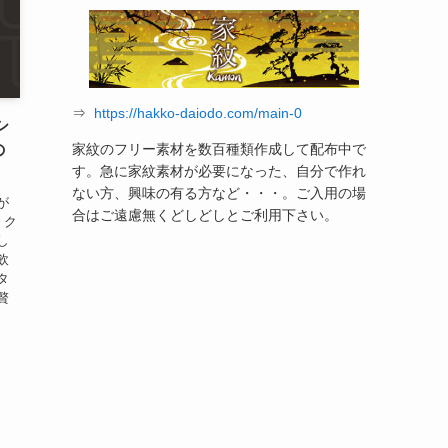
⇒
https://hakko-daiodo.com/main-0
シ
家紋のフリー素材を数百種類作成して配布中で
の
す。急に家紋素材が必要になった、自分で作れ
ない方、興味の有る方など・・・。ご入用の場
が
合はご遠慮無くどしどしとご利用下さい。
。ク
し
飲
タ
贅