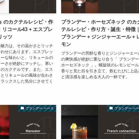
ョ のカクテルレシピ・作
ブランデー・ホーセズネック のカ
リコール43 + エスプレ
テルレシピ・作り方・誕生・特徴
ピリッツ
ブランデー + ジンジャーエール + 
モン
の魅力は、その温かさとリッチ
合わせにあります。エスプレッ
ブランデーの芳醇な香りとジンジャーエー
ターな味わいと、リキュールの
の爽快感が絶妙に重なり合う「 ブランデ
シーさが絶妙にマッチし、寒い
ホーセズネック 」。螺旋状のレモンピー
りのカクテルです。また、エス
香りと見た目を引き立て、飲むたびに上品
りとリキュールの風味が合わさ
と清涼感を楽しめる大人の一杯です。
リラックスした気分にさせてく
ブランデー ベース
ブランデー ベ