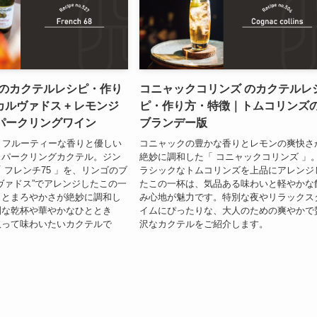
 のカクテルレシピ・作り
コニャックコリンズ のカクテルレ
ルヴァドス + レモンジ
ピ・作り方・特徴｜トムコリンズ
スパークリングワイン
ブランデー版
、フルーティーな香りと優しい
コニャックの豊かな香りとレモンの爽快さ
スパークリングカクテル。ジン
絶妙に調和した「 コニャックコリンズ 」
 フレンチ75 」を、リンゴのブ
ラシックなトムコリンズを上品にアレンジ
ヴァドス”でアレンジしたこの一
たこの一杯は、気品ある味わいと軽やかな
さとまろやかさが絶妙に調和し
み心地が魅力です。特別な夜やリラックス
別な乾杯や華やかなひととき
イムにぴったりな、大人のための爽やかで
取って味わいたいカクテルで
沢なカクテルをご紹介します。