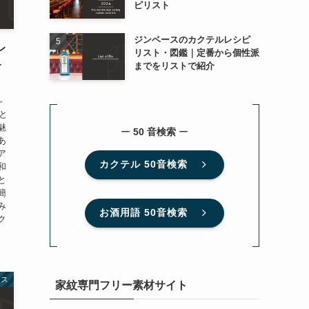
ピリスト
ジンベースのカクテルレシピ
レ
リスト・図鑑｜定番から個性派
+
までをリストで紹介
～
と
魅
ー
50 音検索
ー
あ
ア
カクテル 50音検索
和
と
簡
み
お酒用語 50音検索
ク
ース
家紋専門フリー素材サイト