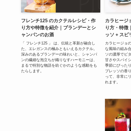
フレンチ125 のカクテルレシピ・作
カラヒージ
り方や特徴を紹介｜ブランデーとシ
り方・特徴｜
ャンパンのお酒
ッソ + ス
「 フレンチ125 」 は、伝統と革新が融合し
カラヒージョ
た、エレガンスの極みともいえるカクテル。
な風味の組み
深みのあるブランデーの味わいと、シャンパ
ソの濃厚でビ
ンの繊細な泡立ちが織りなすハーモニーは、
甘さやスパイ
まるで特別な物語を紡ぐかのような感動をも
季節にぴった
たらします。
プレッソの香
って、非常に
れます。