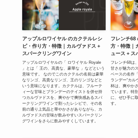
アップルロワイヤル のカクテルレシ
フレンチ68
ピ・作り方・特徴｜カルヴァドス +
方・特徴｜カ
スパークリングワイン
ュース + 
アップルロワイヤルの「 ロワイヤル Royale
フレンチ68は
」とは「 王の、高貴な、豪華な 」などという
甘さが魅力の
意味です。 なのでこのカクテルの名前は豪華
ベースの名作「
なリンゴ、高貴なリンゴ、王のリンゴなどと
ランデー“カル
いう意味になります。カクテルは、フルーテ
杯は、爽やか
ィーな甘味とブランデーのテイストを併せ持
ています。特
つカルヴァドスを、爽やかで爽快感あるスパ
に、ぜひ手に
ークリングワインで割ったレシピで、その名
す。
前の通り上気品と華やかさがありながら、カ
ルヴァドスの甘味が飲みやすいスパークリン
グワインをさらに飲みやすくしています。