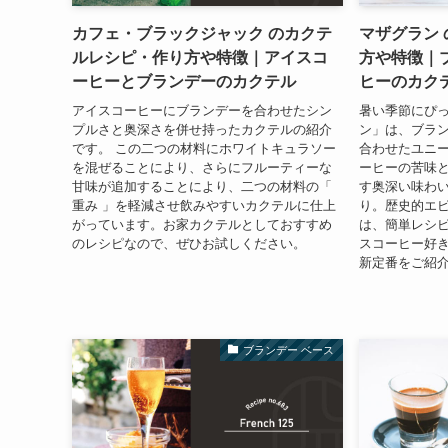
カフェ・ブラックジャック のカクテ
マザグラン
ルレシピ・作り方や特徴｜アイスコ
方や特徴｜
ーヒーとブランデーのカクテル
ヒーのカク
アイスコーヒーにブランデーを合わせたシン
暑い季節にぴ
プルさと奥深さを併せ持ったカクテルの紹介
ン」は、ブラ
です。 この二つの材料にホワイトキュラソー
合わせたユニ
を混ぜることにより、さらにフルーティーな
ーヒーの苦味
甘味が追加することにより、二つの材料の「
す奥深い味わ
重み 」を軽減させ飲みやすいカクテルに仕上
り。歴史的エ
がっています。お家カクテルとしておすすめ
は、簡単レシ
のレシピなので、ぜひお試しください。
スコーヒー好
新定番をご紹
ブランデー ベース