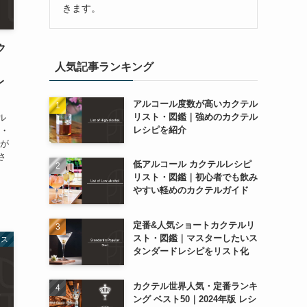
きます。
ク
｜
人気記事ランキング
レ
アルコール度数が高いカクテル
リスト・図鑑｜強めのカクテル
ル
レシピを紹介
ー・
ルが
さ
低アルコール カクテルレシピ
リスト・図鑑｜初心者でも飲み
やすい軽めのカクテルガイド
定番&人気ショートカクテルリ
スト・図鑑｜マスターしたいス
ース
タンダードレシピをリスト化
カクテル世界人気・定番ランキ
ング ベスト50｜2024年版 レシ