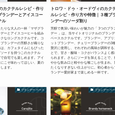
 のカクテルレシピ・作り
トロワ・ドゥ・オードヴィのカク
ブランデーとアイスコー
ルレシピ・作り方や特徴｜３種ブ
テル
ンデーのソーダ割り
ったりな大人の一杯「マザグラ
芳醇で奥深い味わいが魅力の「 3つのブラ
ンデーとアイスコーヒーを組み
デー 」は、当サイトオリジナルのブラン
ークなロングカクテルです。コ
ベースカクテルです。ブランデー、アプリ
とブランデーの芳醇さが織りな
ットブランデー、チェリーブランデーの3
いは、カフェタイムにもぴった
贅沢に使用し、それぞれの風味が調和する
ピソードを持つこのカクテル
とで、甘さ・酸味・コクがバランスよく感
ピで自宅でも楽しめます。アイ
られます。さらにソーダを加えることで、
きにこそ味わってほしい、夏の
やかな飲み口と軽やかな喉ごしが生まれ、
介します。
たくなりすぎない仕上がりに。初心者から
ランデー愛好家まで楽しめる一杯です。
ブランデー ベース
ブランデー ベ