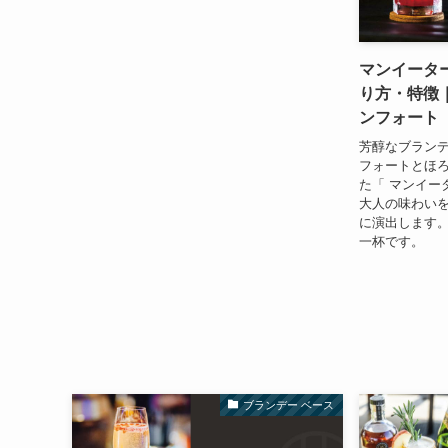
マンイータ
り方・特徴｜
ンフォート
芳醇なブラン
フォートとほ
た「 マンイー
大人の味わい
に演出します
一杯です。
ブランデー ベース