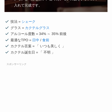
入れて完成です。
技法 =
シェーク
グラス =
カクテルグラス
アルコール度数 = 34% ～ 35% 前後
最適なTPO =
日中
/
食前
カクテル言葉 = 「 いつも美しく 」
カクテル誕生日 = 「 不明 」
スポンサーリンク