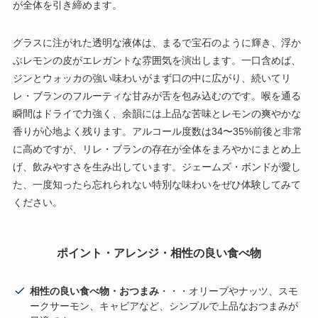
が全体を引き締めます。
グラスに注がれた透明な液体は、まるで宝石のように輝き、浮か
ぶレモンの皮がエレガントな雰囲気を演出します。一口含めば、
ジンとウォッカの強い味わいがまず口の中に広がり、続いてリ
レ・ブランのフルーティな甘みが舌を包み込むのです。喉を通る
瞬間はドライで力強く、余韻には上品な苦味とレモンの爽やかな
香りが心地よく残ります。アルコール度数は34〜35%前後と非常
に高めですが、リレ・ブランの存在が全体をまろやかにまとめ上
げ、飲みやすさを生み出しています。ジェームズ・ボンドが愛し
た、一度知ったら忘れられない特別な味わいをぜひ体験してみて
ください。
ポイント・アレンジ・相性の良い食べ物
相性の良い食べ物・おつまみ
・・・オリーブやナッツ、スモ
ークサーモン、キャビアなど、シンプルで上品なおつまみが