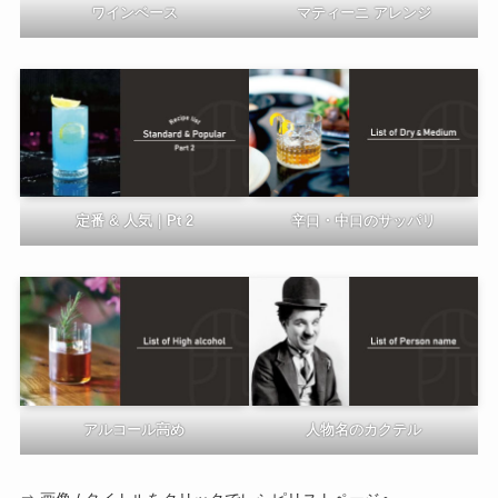
ワインベース
マティーニ アレンジ
定番 & 人気｜Pt 2
辛口・中口のサッパリ
アルコール高め
人物名のカクテル