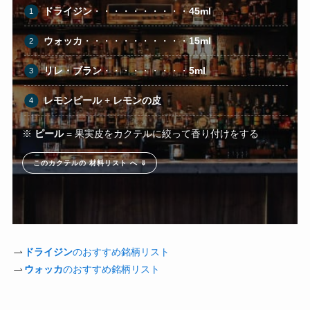
ドライジン
・・・・・・・・・・
45ml
ウォッカ
・・・・・・・・・・・
15ml
リレ・ブラン
・・・・・・・・・
5ml
レモンピール
+
レモンの皮
※
ピール
= 果実皮をカクテルに絞って香り付けをする
このカクテルの 材料リスト へ ⇓
ドライジン
のおすすめ銘柄リスト
ウォッカ
のおすすめ銘柄リスト