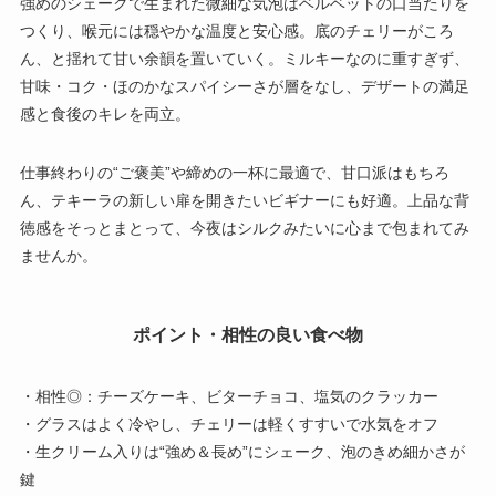
強めのシェークで生まれた微細な気泡はベルベットの口当たりを
つくり、喉元には穏やかな温度と安心感。底のチェリーがころ
ん、と揺れて甘い余韻を置いていく。ミルキーなのに重すぎず、
甘味・コク・ほのかなスパイシーさが層をなし、デザートの満足
感と食後のキレを両立。
仕事終わりの“ご褒美”や締めの一杯に最適で、甘口派はもちろ
ん、テキーラの新しい扉を開きたいビギナーにも好適。上品な背
徳感をそっとまとって、今夜はシルクみたいに心まで包まれてみ
ませんか。
ポイント・相性の良い食べ物
・相性◎：チーズケーキ、ビターチョコ、塩気のクラッカー
・グラスはよく冷やし、チェリーは軽くすすいで水気をオフ
・生クリーム入りは“強め＆長め”にシェーク、泡のきめ細かさが
鍵