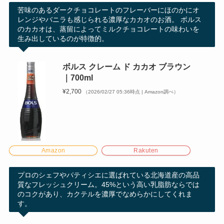
苦味のあるダークチョコレートのフレーバーにほのかにオ
レンジやバニラも感じられる濃厚なカカオのお酒。 ボルス
のカカオは、蒸留によってミルクチョコレートの味わいを
生み出しているのが特徴的。
ボルス クレーム ド カカオ ブラウン
｜700ml
¥2,700
（2026/02/27 05:36時点 | Amazon調べ）
Amazon
Rakuten
プロのシェフやパティシエに選ばれている北海道産の高品
質なフレッシュクリーム。45%という高い乳脂肪ならでは
のコクがあり、カクテルを濃厚でなめらかにしてくれま
す。