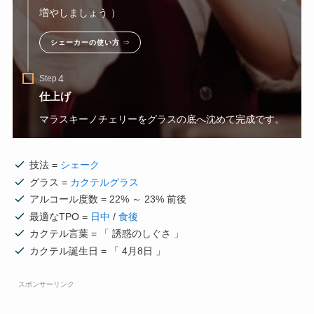
増やしましょう ）
シェーカーの使い方
⇒
Step
仕上げ
マラスキーノチェリーをグラスの底へ沈めて完成です。
技法 =
シェーク
グラス =
カクテルグラス
アルコール度数 = 22% ～ 23% 前後
最適なTPO =
日中
/
食後
カクテル言葉 = 「 誘惑のしぐさ 」
カクテル誕生日 = 「 4月8日 」
スポンサーリンク