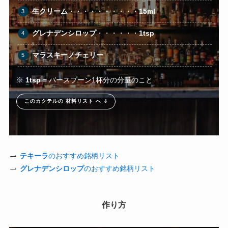
生クリーム
・・・・・・・・・・
15ml
グレナデンシロップ
・・・・・・
1tsp
マラスキーノチェリー
※
1tsp =
バースプーン1杯分の分量のこと
このカクテルの 材料リスト へ ⇓
テキーラ
のおすすめ銘柄リスト
グレナデンシロップ
のおすすめ銘柄リスト
作り方