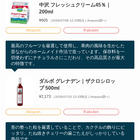
中沢 フレッシュクリーム45％｜
200ml
¥605
（2026/07/08 12:33時点 | Amazon調べ）
Amazon
Rakuten
最高のフルーツを厳選して使用し、果肉の風味を生かした
昔ながらのホームメイド作法で造っています。保存料を一
切使わずにナチュラルさにこだわり、その高品質さが最大
の特徴です。
ダルボ グレナデン｜ザクロシロッ
プ 500ml
¥2,173
（2026/07/10 13:33時点 | Amazon調べ）
Amazon
Rakuten
形の整った粒を厳選していることで、カクテルの飾りにピ
ッタリ。たね抜きチェリーの歯ごたえがしっかりしている
商品です。