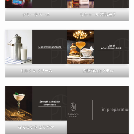
テキーラベース
リキュール果実,種子
ミルク & クリーム
食後酒のカクテル
なめらか & まろやか