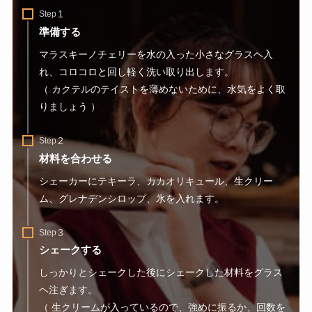
Step
準備する
マラスキーノチェリーを水の入った小さなグラスヘ入
れ、コロコロと回し軽く洗い取り出します。
（ カクテルのテイストを薄めないために、水気をよく取
りましょう ）
Step
材料を合わせる
シェーカーにテキーラ、カカオリキュール、生クリー
ム、グレナデンシロップ、氷を入れます。
Step
シェークする
しっかりとシェークした後にシェークした材料をグラス
ヘ注ぎます。
（ 生クリームが入っているので、強めに振るか、回数を