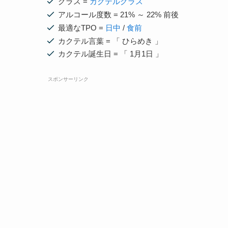
グラス =
カクテルグラス
アルコール度数 = 21% ～ 22% 前後
最適なTPO =
日中
/
食前
カクテル言葉 = 「 ひらめき 」
カクテル誕生日 = 「 1月1日 」
スポンサーリンク