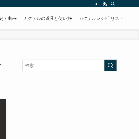
史・由来
カクテルの道具と使い方
カクテルレシピ リスト
モ