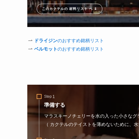
このカクテルの 材料リスト へ ⇓
ドライジン
のおすすめ銘柄リスト
ベルモット
のおすすめ銘柄リスト
Step
準備する
マラスキーノチェリーを水の入った小さなグ
（ カクテルのテイストを薄めないために、水