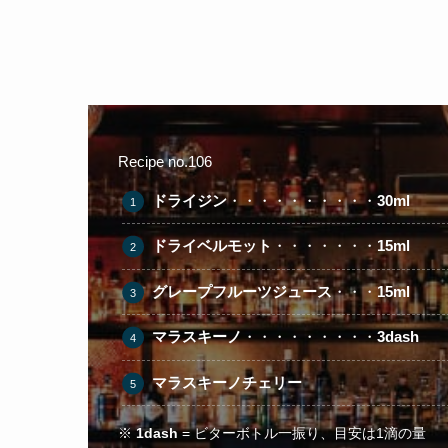
Recipe no.106
ドライジン
・・・・・・・・・・
30ml
ドライベルモット
・・・・・・・
15ml
グレープフルーツジュース
・・・
15ml
マラスキーノ
・・・・・・・・・
3dash
マラスキーノチェリー
※
1dash
= ビターボトル一振り、目安は1滴の量