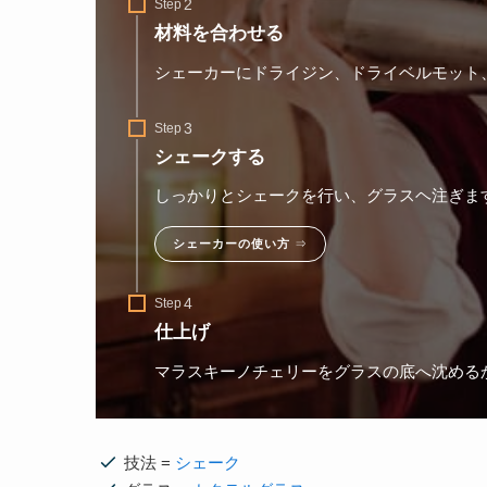
Step
材料を合わせる
シェーカーにドライジン、ドライベルモット
Step
シェークする
しっかりとシェークを行い、グラスヘ注ぎま
シェーカーの使い方
⇒
Step
仕上げ
マラスキーノチェリーをグラスの底へ沈める
技法 =
シェーク