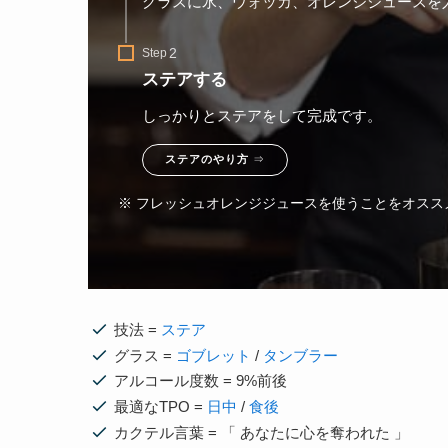
グラスに氷、ウォッカ、オレンジジュースを
Step
ステアする
しっかりとステアをして完成です。
ステアのやり方
⇒
※ フレッシュオレンジジュースを使うことをオスス
技法 =
ステア
グラス =
ゴブレット
/
タンブラー
アルコール度数 = 9%前後
最適なTPO =
日中
/
食後
カクテル言葉 = 「 あなたに心を奪われた 」