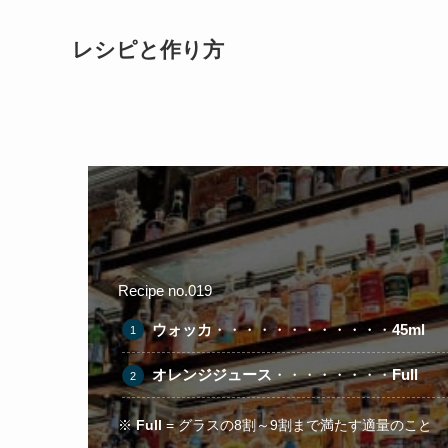
レシピと作り方
Recipe no.019
ウォッカ
・・・・・・・・・・・・
45ml
オレンジジュース
・・・・・・・・
Full
※
Full
= グラスの8割～9割まで満たす適量のこと