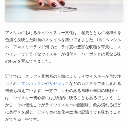
アメリカにおけるライウイスキー文化は、歴史とともに地域性を
色濃く反映した独自のスタイルを築いてきました。特にペンシル
ベニアやメリーランド州では、ライ麦の豊富な収穫を背景に、ス
パイシーでドライなウイスキーが根付き、バーボンとは異なる味
の好みを育んできました。
近年では、クラフト蒸留所の台頭によりライウイスキーが再び注
目され、
マンハッタン
や
サゼラック
などのカクテルで楽しまれる
機会も増えています。一方で、クセのある風味や辛口の味わい
は、ウイスキー初心者には挑戦的に映ることもあるでしょう。し
かし、その個性こそがライウイスキーの醍醐味。飲み慣れるほど
に奥行きを感じ、アメリカの文化や土地の記憶までも味わうこと
ができる一杯です。