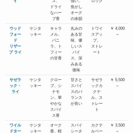
イ
ス、
強い、
ロック
ドライ
焦がし
なハー
オーク
ブ香
の余韻
ウッド
ケンタ
キャラ
丸みの
トワイ
￥ 4,000
フォー
ッキー
メル、
ある甘
スアッ
～
ド
バニ
味、優
プ、
リザー
ラ、ト
しいス
ストレ
ブ ライ
フィー
パイ
ート
の甘香
ス、深
みある
後味
サゼラ
ケンタ
クロー
甘さと
サゼラ
￥ 5,500
ック・
ッキー
ブ、シ
スパイ
ックカ
～
ライ
ナモ
スのバ
クテ
ン、華
ランス
ル、ス
やかな
が良い
トレー
スパイ
ト
ス香
ワイル
ケンタ
オーク
スパイ
カクテ
￥ 3,500
ドター
ッキー
香、軽
シーさ
ルベー
～