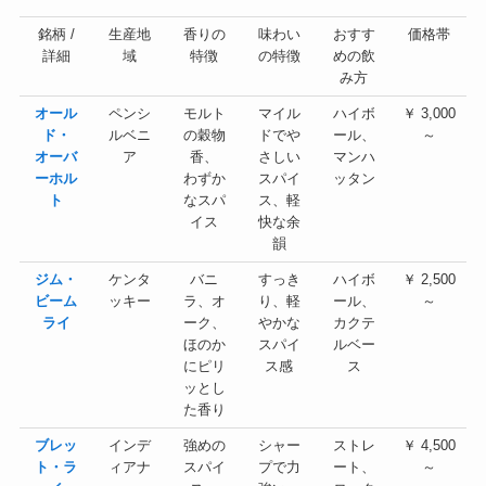
銘柄 /
生産地
香りの
味わい
おすす
価格帯
詳細
域
特徴
の特徴
めの飲
み方
オール
ペンシ
モルト
マイル
ハイボ
￥ 3,000
ド・
ルベニ
の穀物
ドでや
ール、
～
オーバ
ア
香、
さしい
マンハ
ーホル
わずか
スパイ
ッタン
ト
なスパ
ス、軽
イス
快な余
韻
ジム・
ケンタ
バニ
すっき
ハイボ
￥ 2,500
ビーム
ッキー
ラ、オ
り、軽
ール、
～
ライ
ーク、
やかな
カクテ
ほのか
スパイ
ルベー
にピリ
ス感
ス
ッとし
た香り
ブレッ
インデ
強めの
シャー
ストレ
￥ 4,500
ト・ラ
ィアナ
スパイ
プで力
ート、
～