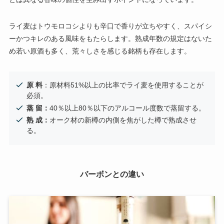
ライ麦はトウモロコシよりも辛口で香りが立ちやすく、スパイシ
ーかつキレのある風味をもたらします。熟成年数の規定はないた
め若い原酒も多く、荒々しさを感じる銘柄も存在します。
原 料
：原材料51%以上の比率でライ麦を使用することが
必須。
蒸 留：
40％以上80％以下のアルコール度数で蒸留する。
熟 成：
オーク材の新樽の内側を焦がした樽で熟成させ
る。
バーボンとの違い