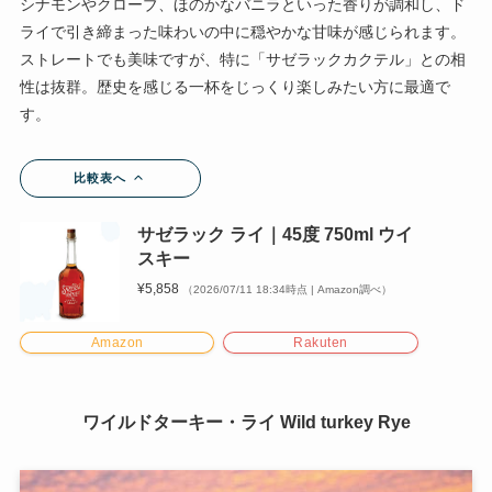
シナモンやクローブ、ほのかなバニラといった香りが調和し、ド
ライで引き締まった味わいの中に穏やかな甘味が感じられます。
ストレートでも美味ですが、特に「サゼラックカクテル」との相
性は抜群。歴史を感じる一杯をじっくり楽しみたい方に最適で
す。
比較表へ
サゼラック ライ｜45度 750ml ウイ
スキー
¥5,858
（2026/07/11 18:34時点 | Amazon調べ）
Amazon
Rakuten
ワイルドターキー・ライ Wild turkey Rye