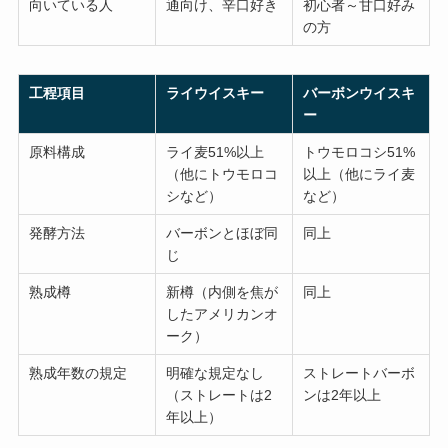
向いている人
通向け、辛口好き
初心者～甘口好み
の方
工程項目
ライウイスキー
バーボンウイスキ
ー
原料構成
ライ麦51%以上
トウモロコシ51%
（他にトウモロコ
以上（他にライ麦
シなど）
など）
発酵方法
バーボンとほぼ同
同上
じ
熟成樽
新樽（内側を焦が
同上
したアメリカンオ
ーク）
熟成年数の規定
明確な規定なし
ストレートバーボ
（ストレートは2
ンは2年以上
年以上）