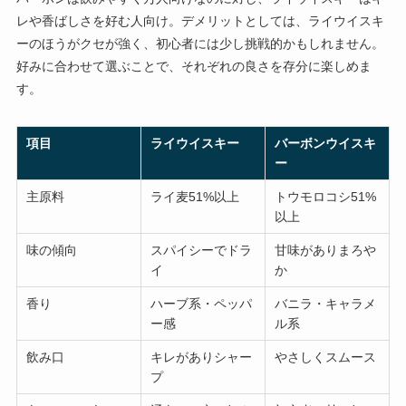
レや香ばしさを好む人向け。デメリットとしては、ライウイスキ
ーのほうがクセが強く、初心者には少し挑戦的かもしれません。
好みに合わせて選ぶことで、それぞれの良さを存分に楽しめま
す。
項目
ライウイスキー
バーボンウイスキ
ー
主原料
ライ麦51%以上
トウモロコシ51%
以上
味の傾向
スパイシーでドラ
甘味がありまろや
イ
か
香り
ハーブ系・ペッパ
バニラ・キャラメ
ー感
ル系
飲み口
キレがありシャー
やさしくスムース
プ