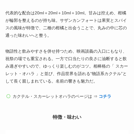
代表的な配合は20ml＋20ml＋10ml＋10ml。甘みは控えめ、柑橘
が輪郭を整えるのが持ち味。サザンカンフォートは果実とスパイ
スの風味が特徴で、二種の柑橘と出会うことで、丸みの中に芯の
通った味わいへと整う。
物語性と飲みやすさを併せ持つため、映画談義の入口にもなり、
祝祭の場でも重宝される。一方で口当たりの良さに油断すると飲
み過ぎやすいので、ゆっくり楽しむのがコツ。相棒格の「 スカー
レット・オハラ 」と並び、作品世界を語れる“物語系カクテル”と
して長く親しまれている。名前の響きも魅力だ。
カクテル・スカーレットオハラのページは ⇒
コチラ
特徴・味わい