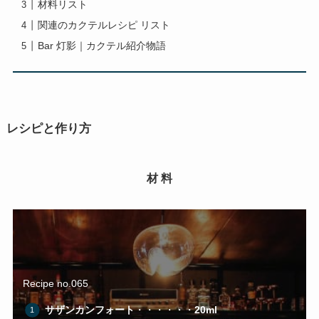
材料リスト
関連のカクテルレシピ リスト
Bar 灯影｜カクテル紹介物語
レシピと作り方
材 料
Recipe no.065
サザンカンフォート
・・・・・・
20ml