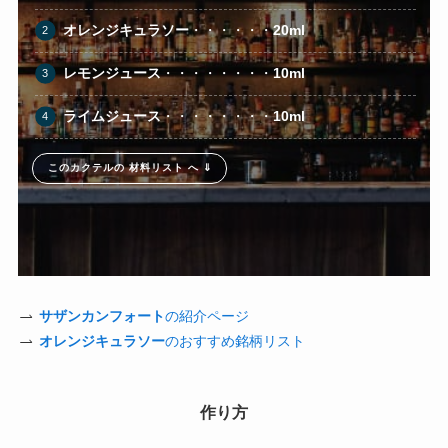
オレンジキュラソー
・・・・・・
20ml
レモンジュース
・・・・・・・・
10ml
ライムジュース
・・・・・・・・
10ml
このカクテルの 材料リスト へ ⇓
サザンカンフォート
の紹介ページ
オレンジキュラソー
のおすすめ銘柄リスト
作り方