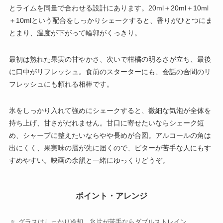
とライムを同量で合わせる設計にあります。20ml＋20ml＋10ml
＋10mlという配合をしっかりシェークすると、香りがひとつにま
とまり、温度が下がって輪郭がくっきり。
最初は熟れた果実の甘やかさ、次いで柑橘の明るさが立ち、最後
に口中がリフレッシュ。食前のスターターにも、会話の合間のリ
フレッシュにも頼れる相棒です。
氷をしっかり入れて強めにシェークすると、微細な気泡が全体を
持ち上げ、甘さがだれません。甘口に寄せたいならシェーク短
め、シャープに整えたいならやや長めが合図。アルコールの角は
出にくく、果実味の層が先に届くので、ビターが苦手な人にもす
すめやすい。映画の余韻と一緒にゆっくりどうぞ。
ポイント・アレンジ
グラスはしっかり冷却。氷片が苦手ならダブルストレイン。