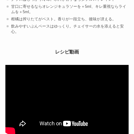
甘口に寄せるならオレンジキュラソーを＋5ml、キレ重視ならライ
ムを＋5ml。
柑橘は搾りたてがベスト。香りが一段立ち、後味が冴える。
飲みやすいぶんペースはゆっくり。チェイサーの水を添えると安
心。
レシピ動画