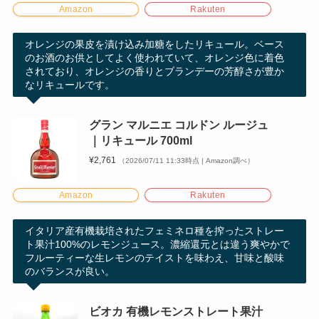
Amazon
Rakuten
オレンジの果皮を漬け込み加糖をしたリキュール。ベース
のお酒のお供としてよく使われていて、オレンジ色に着色
されており、オレンジの香りとブランデーの芳醇さが豊か
なリキュールです。
グラン マルニエ コルドン ルージュ
｜リキュール 700ml
¥2,761
（2026/07/11 11:33時点 | Amazon調べ）
Amazon
Rakuten
イタリア産有機栽培されたフェミネロ種を搾ったストレー
ト果汁100%のレモンジュース。濃縮還元とは違う爽やかで
フルーティーな生レモンのテイストを味わえ、甘味と酸味
のバランスが良い。
ビオカ 有機レモンストレート果汁