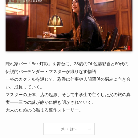
隠れ家バー「Bar 灯影」を舞台に、23歳のOL佐藤彩香と60代の
伝説的バーテンダー・マスターが織りなす物語。
一杯のカクテルを通じて、彩香は仕事や人間関係の悩みに向き合
い、成長していく。
マスターの正体、店の起源、そして中学生で亡くした父の旅の真
実——三つの謎が静かに解き明かされていく、
大人のための心温まる連作ストーリー。
第 65 話へ