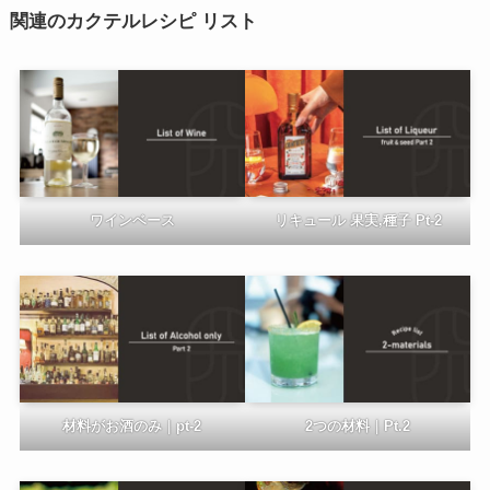
関連のカクテルレシピ リスト
ワインベース
リキュール 果実,種子 Pt-2
材料がお酒のみ｜pt-2
2つの材料｜Pt.2