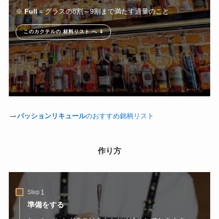
※
Full
= グラスの8割～9割まで満たす適量のこと
このカクテルの 材料リスト へ ⇓
パッションリキュール
のおすすめ銘柄リスト
作り方
Step
準備をする