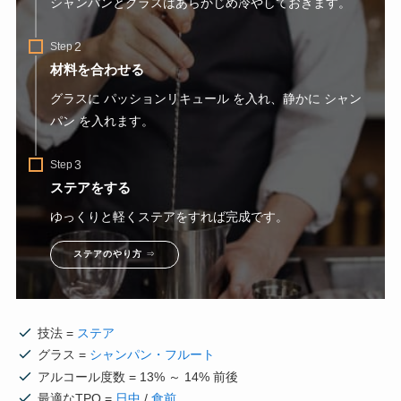
シャンパンとグラスはあらかじめ冷やしておきます。
Step
材料を合わせる
グラスに パッションリキュール を入れ、静かに シャン
パン を入れます。
Step
ステアをする
ゆっくりと軽くステアをすれば完成です。
ステアのやり方
⇒
技法 =
ステア
グラス =
シャンパン・フルート
アルコール度数 = 13% ～ 14% 前後
最適なTPO =
日中
/
食前