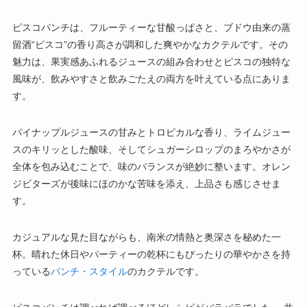
ピスコパンチは、フルーティーな甘酸っぱさと、ブドウ由来の蒸
留酒“ピスコ”の香り高さが調和した爽やかなカクテルです。その
魅力は、果実感あふれるジュースの組み合わせとピスコの独特な
風味が、飲みやすさと飲みごたえの両方を叶えている点にありま
す。
パイナップルジュースの甘みとトロピカルな香り、ライムジュー
スのキリッとした酸味、そしてシュガーシロップのまろやかさが
全体を包み込むことで、味のバランスが絶妙に整います。オレン
ジビターズが後味にほのかな苦味を添え、上品さも感じさせま
す。
カジュアルな見た目ながらも、南米の情熱と奥深さを秘めた一
杯。晴れた休日やパーティーの乾杯にもぴったりの華やかさを持
っている
パンチ・スタイル
のカクテルです。