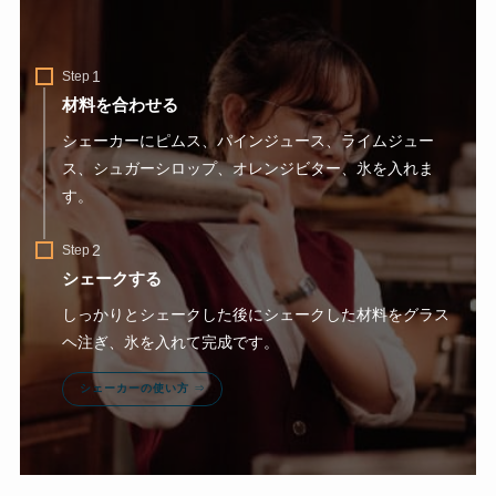
Step
材料を合わせる
シェーカーにピムス、パインジュース、ライムジュー
ス、シュガーシロップ、オレンジビター、氷を入れま
す。
Step
シェークする
しっかりとシェークした後にシェークした材料をグラス
ヘ注ぎ、氷を入れて完成です。
シェーカーの使い方
⇒