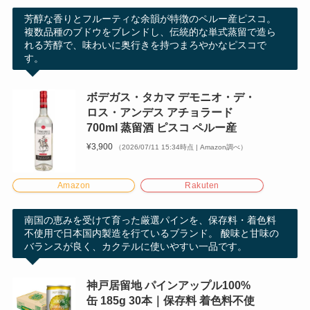
芳醇な香りとフルーティな余韻が特徴のペルー産ピスコ。
複数品種のブドウをブレンドし、伝統的な単式蒸留で造ら
れる芳醇で、味わいに奥行きを持つまろやかなピスコで
す。
ボデガス・タカマ デモニオ・デ・
ロス・アンデス アチョラード
700ml 蒸留酒 ピスコ ペルー産
¥3,900
（2026/07/11 15:34時点 | Amazon調べ）
Amazon
Rakuten
南国の恵みを受けて育った厳選パインを、保存料・着色料
不使用で日本国内製造を行ているブランド。 酸味と甘味の
バランスが良く、カクテルに使いやすい一品です。
神戸居留地 パインアップル100%
缶 185g 30本｜保存料 着色料不使