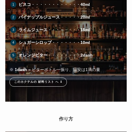
ピスコ
・・・・・・・・・・・・
40ml
パイナップルジュース
・・・・・
20ml
ライムジュース
・・・・・・・・
15ml
シュガーシロップ
・・・・・・・
10ml
オレンジビター
・・・・・・・・
2dash
※
1dash
= ビターボトル一振り、目安は1滴の量
このカクテルの 材料リスト へ ⇓
作り方