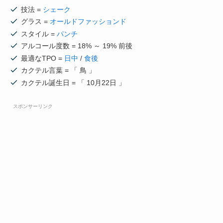
技法 =
シェーク
グラス =
オールドファッションド
スタイル =
パンチ
アルコール度数 = 18% ～ 19% 前後
最適なTPO =
日中
/
食後
カクテル言葉 = 「 鳥 」
カクテル誕生日 = 「 10月22日 」
スポンサーリンク