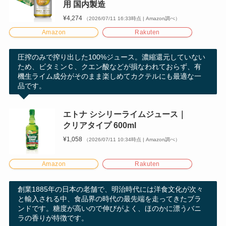
用 国内製造
¥4,274
（2026/07/11 16:33時点 | Amazon調べ）
Amazon
Rakuten
圧搾のみで搾り出した100%ジュース。濃縮還元していない
ため、ビタミンＣ、クエン酸などが損なわれておらず、有
機生ライム成分がそのまま楽しめてカクテルにも最適な一
品です。
エトナ シシリーライムジュース｜
クリアタイプ 600ml
¥1,058
（2026/07/11 10:34時点 | Amazon調べ）
Amazon
Rakuten
創業1885年の日本の老舗で、明治時代には洋食文化が次々
と輸入される中、食品界の時代の最先端を走ってきたブラ
ンドです。糖度が高いので伸びがよく、ほのかに漂うバニ
ラの香りが特徴です。