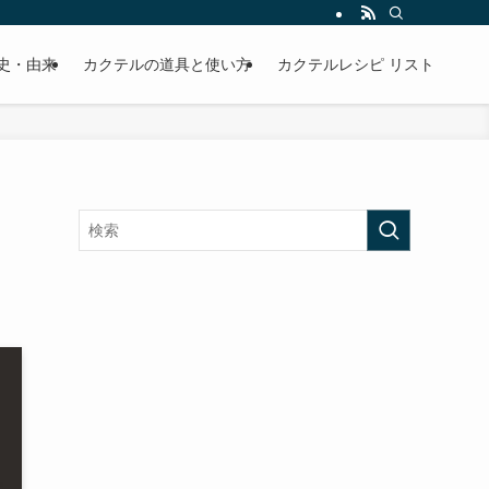
史・由来
カクテルの道具と使い方
カクテルレシピ リスト
リ