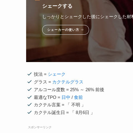
シェークする
しっかりとシェークした後にシェークした材
シェーカーの使い方
⇒
技法 =
シェーク
グラス =
カクテルグラス
アルコール度数 = 25% ～ 26% 前後
最適なTPO =
日中
/
食前
カクテル言葉 = 「 不明 」
カクテル誕生日 = 「 8月6日 」
スポンサーリンク