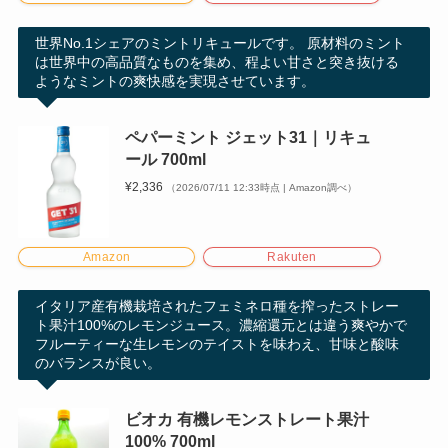
世界No.1シェアのミントリキュールです。 原材料のミント
は世界中の高品質なものを集め、程よい甘さと突き抜ける
ようなミントの爽快感を実現させています。
ペパーミント ジェット31｜リキュ
ール 700ml
¥2,336
（2026/07/11 12:33時点 | Amazon調べ）
Amazon
Rakuten
イタリア産有機栽培されたフェミネロ種を搾ったストレー
ト果汁100%のレモンジュース。濃縮還元とは違う爽やかで
フルーティーな生レモンのテイストを味わえ、甘味と酸味
のバランスが良い。
ビオカ 有機レモンストレート果汁
100% 700ml