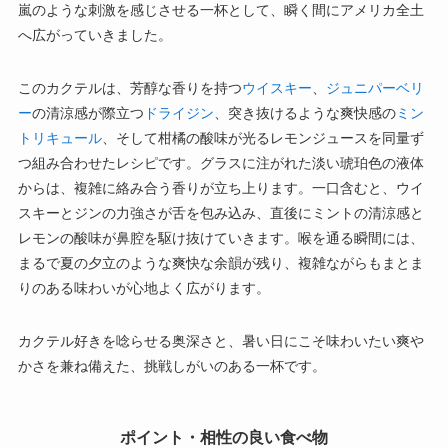
嵐のような刺激を感じさせる一杯として、瞬く間にアメリカ全土
へ広がっていきました。
このカクテルは、芳醇な香りを持つ
ウイスキー
、
ジュニパーベリ
ー
の清涼感が際立つ
ドライジン
、突き抜けるような爽快感の
ミン
トリキュール
、そして柑橘の酸味が光るレモンジュースを同量ず
つ組み合わせたレシピです。グラスに注がれた淡い琥珀色の液体
からは、複雑に絡み合う香りが立ち上ります。一口含むと、ウイ
スキーとジンの力強さが舌を包み込み、直後にミントの清涼感と
レモンの酸味が鼻腔を駆け抜けていきます。喉を通る瞬間には、
まるで夏の夕立のような爽快な余韻が残り、複雑ながらもまとま
りのある味わいが心地よく広がります。
カクテル好きを唸らせる奥深さと、暑い日にこそ味わいたい爽や
かさを兼ね備えた、挑戦しがいのある一杯です。
ポイント・相性の良い食べ物