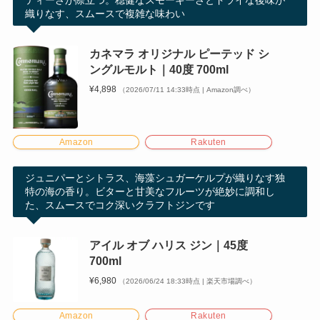
ティーさが際立つ。穏健なスモーキーさとドライな後味が
織りなす、スムースで複雑な味わい
カネマラ オリジナル ピーテッド シ
ングルモルト｜40度 700ml
¥4,898
（2026/07/11 14:33時点 | Amazon調べ）
Amazon
Rakuten
ジュニパーとシトラス、海藻シュガーケルプが織りなす独
特の海の香り。ビターと甘美なフルーツが絶妙に調和し
た、スムースでコク深いクラフトジンです
アイル オブ ハリス ジン｜45度
700ml
¥6,980
（2026/06/24 18:33時点 | 楽天市場調べ）
Amazon
Rakuten